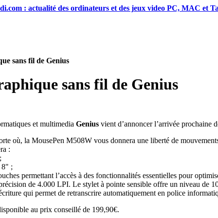
di.com : actualité des ordinateurs et des jeux video PC, MAC et Ta
e sans fil de Genius
aphique sans fil de Genius
formatiques et multimedia
Genius
vient d’annoncer l’arrivée prochaine d
porte où, la MousePen M508W vous donnera une liberté de mouvements r
ra :
;
 8" ;
ches permettant l’accès à des fonctionnalités essentielles pour optimi
e précision de 4.000 LPI. Le stylet à pointe sensible offre un niveau de 
criture qui permet de retranscrire automatiquement en police informati
ponible au prix conseillé de 199,90€.