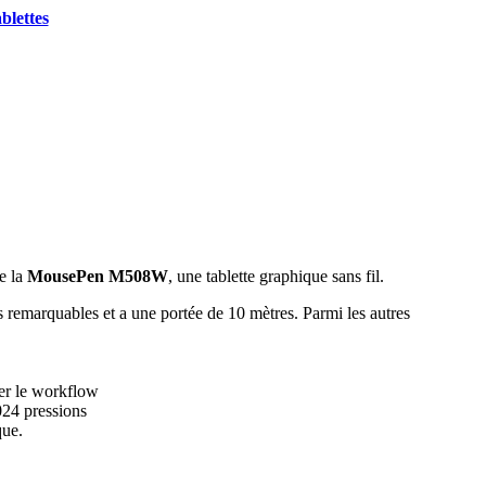
blettes
e la
MousePen M508W
, une tablette graphique sans fil.
emarquables et a une portée de 10 mètres. Parmi les autres
ser le workflow
1024 pressions
que.