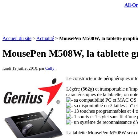
All-Or
Accueil du site
>
Actualité
>
MousePen M508W, la tablette graphiqu
MousePen M508W, la tablette gr
lundi 19 juillet 2010
, par
Cally
Le constructeur de périphériques in
Légère (562g) et transportable n’im
caractéristiques de la tablette, on note
sa compatibilité PC et MAC OS 
sa disponibilité en 2 tailles : 5" et
13 touches programmables et 4 tou
1 souris et 1 stylet sans fil d’un
un système de reconnaissance d’é
La tablette MousePen M508W sera dis