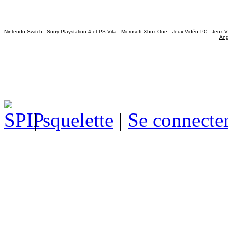
Nintendo Switch
-
Sony Playstation 4 et PS Vita
-
Microsoft Xbox One
-
Jeux Vidéo PC
-
Jeux V
Ang
|
squelette
|
Se connecte