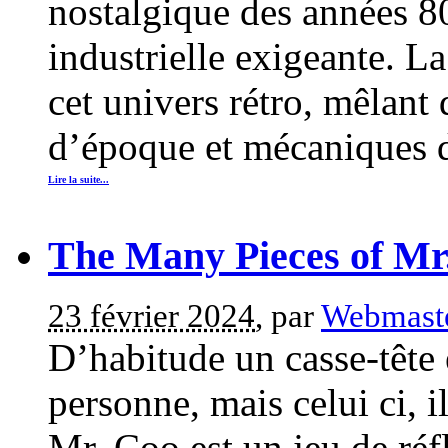
nostalgique des années 8
industrielle exigeante. L
cet univers rétro, mêlant
d’époque et mécaniques d
Lire la suite...
The Many Pieces of Mr.
23 février 2024
, par
Webmast
D’habitude un casse-tête 
personne, mais celui ci, 
Mr. Coo est un jeu de ré