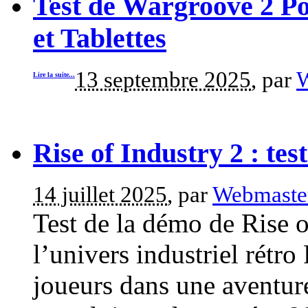
Test de Wargroove 2 P
et Tablettes
13 septembre 2025
, par
W
Lire la suite...
Rise of Industry 2 : tes
14 juillet 2025
, par
Webmaste
Test de la démo de Rise 
l’univers industriel rétro
joueurs dans une aventur