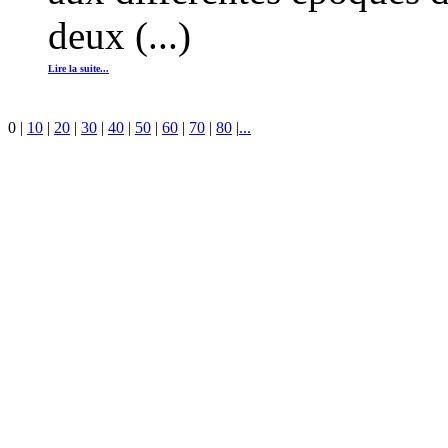
deux (...)
Lire la suite...
0
|
10
|
20
|
30
|
40
|
50
|
60
|
70
|
80
|
...