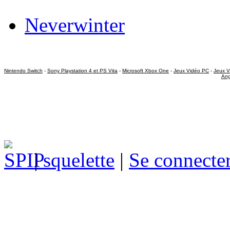
Neverwinter
Nintendo Switch
-
Sony Playstation 4 et PS Vita
-
Microsoft Xbox One
-
Jeux Vidéo PC
-
Jeux V
Ang
|
squelette
|
Se connecte