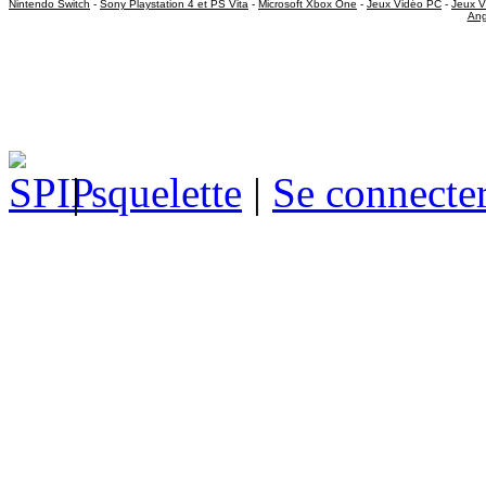
Nintendo Switch
-
Sony Playstation 4 et PS Vita
-
Microsoft Xbox One
-
Jeux Vidéo PC
-
Jeux V
Ang
|
squelette
|
Se connecte