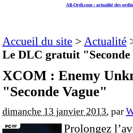
All-Ordi.com : actualité des ordi
Accueil du site
>
Actualité
Le DLC gratuit "Seconde
XCOM : Enemy Unkno
"Seconde Vague"
dimanche 13 janvier 2013
, par
W
Prolongez l’