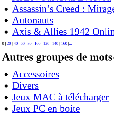
Assassin’s Creed : Mirag
Autonauts
Axis & Allies 1942 Onli
0
|
20
|
40
|
60
|
80
|
100
|
120
|
140
|
160
|
...
Autres groupes de mots-
Accessoires
Divers
Jeux MAC à télécharger
Jeux PC en boite