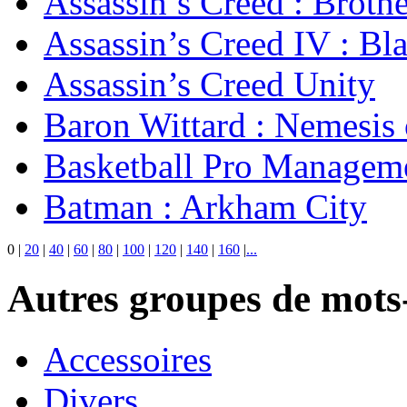
Assassin’s Creed : Broth
Assassin’s Creed IV : Bl
Assassin’s Creed Unity
Baron Wittard : Nemesis
Basketball Pro Managem
Batman : Arkham City
0
|
20
|
40
|
60
|
80
|
100
|
120
|
140
|
160
|
...
Autres groupes de mots-
Accessoires
Divers