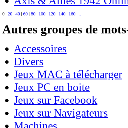
Axis & Allies 1942 Onli
0
|
20
|
40
|
60
|
80
|
100
|
120
|
140
|
160
|
...
Autres groupes de mots-
Accessoires
Divers
Jeux MAC à télécharger
Jeux PC en boite
Jeux sur Facebook
Jeux sur Navigateurs
Machines