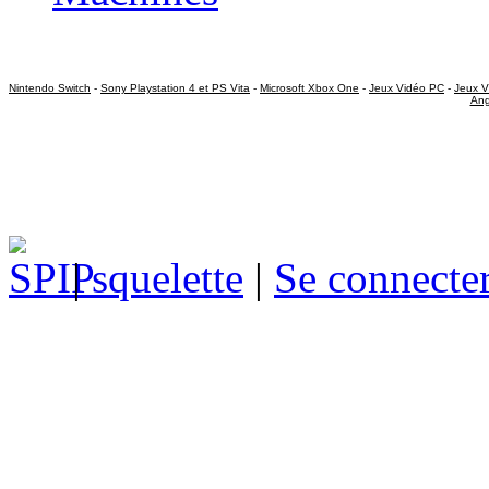
Nintendo Switch
-
Sony Playstation 4 et PS Vita
-
Microsoft Xbox One
-
Jeux Vidéo PC
-
Jeux V
Ang
|
squelette
|
Se connecte