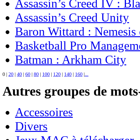
Assassin’s Creed IV : Bl
Assassin’s Creed Unity
Baron Wittard : Nemesis
Basketball Pro Managem
Batman : Arkham City
0
|
20
|
40
|
60
|
80
|
100
|
120
|
140
|
160
|
...
Autres groupes de mots-
Accessoires
Divers