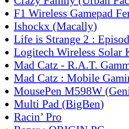
Crazy Family (Urban Fac
F1 Wireless Gamepad Ferr
Ishockx (Macally)
Life is Strange 2 : Episo
Logitech Wireless Solar
Mad Catz - R.A.T. Gam
Mad Catz : Mobile Gam
MousePen M598W (Geni
Multi Pad (BigBen)
Racin’ Pro