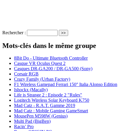
Rechercher :
Mots-clés dans le même groupe
8Bit Do - Ultimate Bluetooth Controller
Casque VR Oculus Quest 2
Casques DR-GA200 / DR-GA500 (Sony)
Corsair RGB
Crazy Family (Urban Factory)
F1 Wireless Gamepad Ferrari 150° Italia Alonso Edition
Ishockx (Macally)
Life is Strange 2 : Episode 2 "Rules"
Logitech Wireless Solar Keyboard K750
Mad Catz - R.A.T. Gamme 2019
Mad Catz : Mobile Gaming GameSmart
MousePen M598W (Genius)
Multi Pad (BigBen)
Racin’ Pro