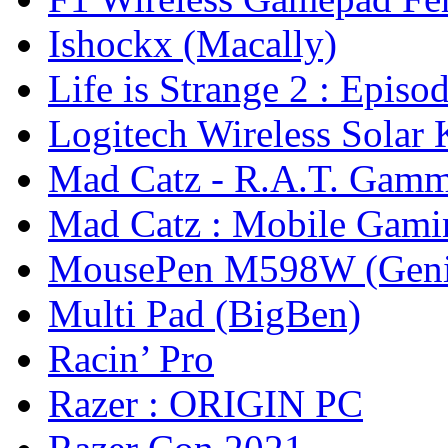
Ishockx (Macally)
Life is Strange 2 : Episo
Logitech Wireless Solar
Mad Catz - R.A.T. Gam
Mad Catz : Mobile Gam
MousePen M598W (Geni
Multi Pad (BigBen)
Racin’ Pro
Razer : ORIGIN PC