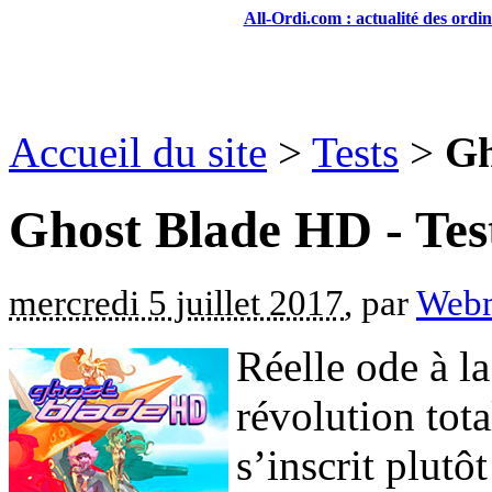
All-Ordi.com : actualité des ordi
Accueil du site
>
Tests
>
Gh
Ghost Blade HD - Tes
mercredi 5 juillet 2017
, par
Webm
Réelle ode à la
révolution tot
s’inscrit plutô