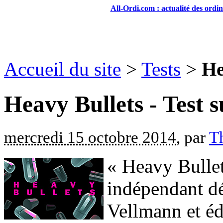
All-Ordi.com : actualité des ordi
Accueil du site
>
Tests
>
He
Heavy Bullets - Test 
mercredi 15 octobre 2014
, par
T
« Heavy Bulle
indépendant dé
Vellmann et éd