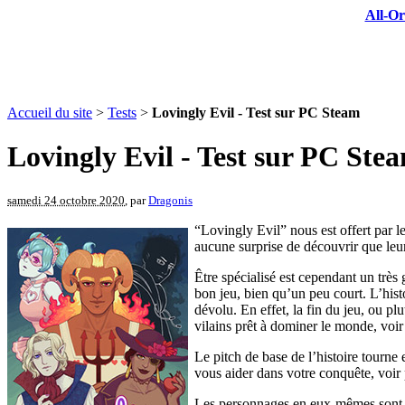
All-Or
Accueil du site
>
Tests
>
Lovingly Evil - Test sur PC Steam
Lovingly Evil - Test sur PC Ste
samedi 24 octobre 2020
, par
Dragonis
“Lovingly Evil” nous est offert par 
aucune surprise de découvrir que leur
Être spécialisé est cependant un très 
bon jeu, bien qu’un peu court. L’hist
dévolu. En effet, la fin du jeu, ou p
vilains prêt à dominer le monde, voir 
Le pitch de base de l’histoire tourne
vous aider dans votre conquête, voir p
Les personnages en eux-mêmes sont as