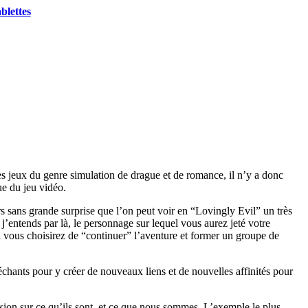
blettes
s jeux du genre simulation de drague et de romance, il n’y a donc
ue du jeu vidéo.
urs sans grande surprise que l’on peut voir en “Lovingly Evil” un très
j’entends par là, le personnage sur lequel vous aurez jeté votre
ui vous choisirez de “continuer” l’aventure et former un groupe de
échants pour y créer de nouveaux liens et de nouvelles affinités pour
xion sur ce qu’ils sont, et ce que nous sommes. L’exemple le plus