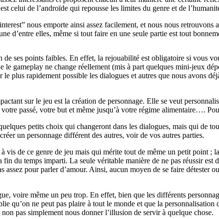
, est celui de l’androïde qui repousse les limites du genre et de l’humanit
interest” nous emporte ainsi assez facilement, et nous nous retrouvons au
ne d’entre elles, même si tout faire en une seule partie est tout bonnem
n de ses points faibles. En effet, la rejouabilité est obligatoire si vous vou
que le gameplay ne change réellement (mis à part quelques mini-jeux dép
r le plus rapidement possible les dialogues et autres que nous avons déj
ctant sur le jeu est la création de personnage. Elle se veut personnalisa
e, votre passé, votre but et même jusqu’à votre régime alimentaire…. Pou
t quelques petits choix qui changeront dans les dialogues, mais qui de tou
 créer un personnage différent des autres, voir de vos autres parties.
à vis de ce genre de jeu mais qui mérite tout de même un petit point ; la
a fin du temps imparti. La seule véritable manière de ne pas réussir est 
 pas assez pour parler d’amour. Ainsi, aucun moyen de se faire détester 
e, voire même un peu trop. En effet, bien que les différents personnages
ublie qu’on ne peut pas plaire à tout le monde et que la personnalisation
t non pas simplement nous donner l’illusion de servir à quelque chose.