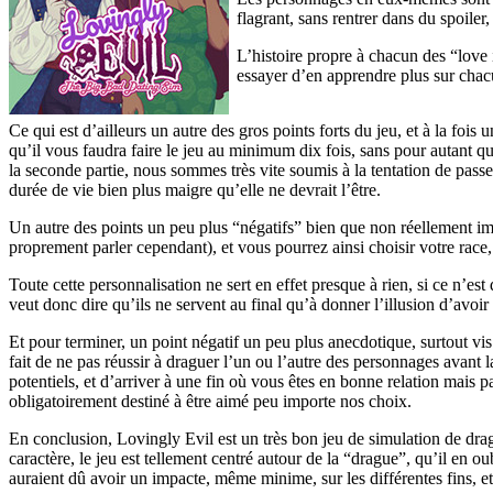
flagrant, sans rentrer dans du spoiler
L’histoire propre à chacun des “love 
essayer d’en apprendre plus sur chacu
Ce qui est d’ailleurs un autre des gros points forts du jeu, et à la fois u
qu’il vous faudra faire le jeu au minimum dix fois, sans pour autant 
la seconde partie, nous sommes très vite soumis à la tentation de passe
durée de vie bien plus maigre qu’elle ne devrait l’être.
Un autre des points un peu plus “négatifs” bien que non réellement impa
proprement parler cependant), et vous pourrez ainsi choisir votre rac
Toute cette personnalisation ne sert en effet presque à rien, si ce n’es
veut donc dire qu’ils ne servent au final qu’à donner l’illusion d’avoir
Et pour terminer, un point négatif un peu plus anecdotique, surtout vis 
fait de ne pas réussir à draguer l’un ou l’autre des personnages avant l
potentiels, et d’arriver à une fin où vous êtes en bonne relation mais
obligatoirement destiné à être aimé peu importe nos choix.
En conclusion, Lovingly Evil est un très bon jeu de simulation de dragu
caractère, le jeu est tellement centré autour de la “drague”, qu’il en o
auraient dû avoir un impacte, même minime, sur les différentes fins, e