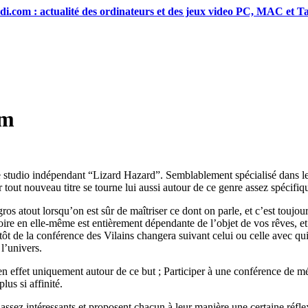
di.com : actualité des ordinateurs et des jeux video PC, MAC et Ta
am
le studio indépendant “Lizard Hazard”. Semblablement spécialisé dans le
 tout nouveau titre se tourne lui aussi autour de ce genre assez spécifiq
gros atout lorsqu’on est sûr de maîtriser ce dont on parle, et c’est toujo
oire en elle-même est entièrement dépendante de l’objet de vos rêves, et 
lutôt de la conférence des Vilains changera suivant celui ou celle avec q
l’univers.
 en effet uniquement autour de ce but ; Participer à une conférence de m
lus si affinité.
sez intéressants et proposent chacun à leur manière une certaine réfle