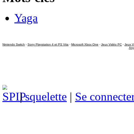
Yaga
Nintendo Switch
-
Sony Playstation 4 et PS Vita
-
Microsoft Xbox One
-
Jeux Vidéo PC
-
Jeux V
Ang
|
squelette
|
Se connecte