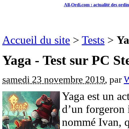
All-Ordi.com : actualité des ordi
Accueil du site
>
Tests
>
Ya
Yaga - Test sur PC S
samedi 23 novembre 2019
, par
W
Yaga est un ac
d’un forgeron
nommé Ivan, qu