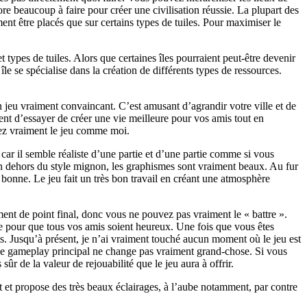
ore beaucoup à faire pour créer une civilisation réussie. La plupart des
ent être placés que sur certains types de tuiles. Pour maximiser le
types de tuiles. Alors que certaines îles pourraient peut-être devenir
le se spécialise dans la création de différents types de ressources.
jeu vraiment convaincant. C’est amusant d’agrandir votre ville et de
ment d’essayer de créer une vie meilleure pour vos amis tout en
erez vraiment le jeu comme moi.
car il semble réaliste d’une partie et d’une partie comme si vous
 En dehors du style mignon, les graphismes sont vraiment beaux. Au fur
s bonne. Le jeu fait un très bon travail en créant une atmosphère
ent de point final, donc vous ne pouvez pas vraiment le « battre ».
ace pour que tous vos amis soient heureux. Une fois que vous êtes
ts. Jusqu’à présent, je n’ai vraiment touché aucun moment où le jeu est
is le gameplay principal ne change pas vraiment grand-chose. Si vous
ûr de la valeur de rejouabilité que le jeu aura à offrir.
nt et propose des très beaux éclairages, à l’aube notamment, par contre