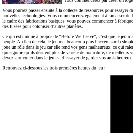
Vous commencerez par créer un logeme
Vous pourrez passer ensuite à la collecte de ressources pour essayer de 
nouvelles technologies. Vous commencerez également à ramasser du boi
le cadre des fabrications basiques, vous pouvez commencer à fabriquer
des fusées pour coloniser d’autres planètes.
Ce qui est unique à propos de "Before We Leave", c’est que le jeu n’a
peuple. Au lieu de cela, le jeu met beaucoup plus l’accent sur la simp
joue un rôle dans le jeu car elle rend vos gens malheureux, ce qui ra
qui signifie qu’ils désirent plus de variété de nourriture, de meilleur
devez surmonter dans le jeu est d’essayer de garder vos amis heureux.
Retrouvez ci-dessous les trois premières heures du jeu :