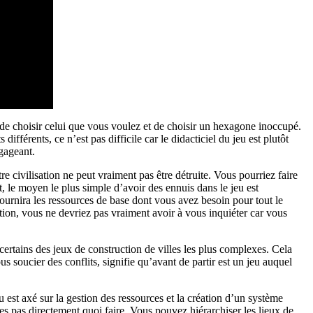
t de choisir celui que vous voulez et de choisir un hexagone inoccupé.
fférents, ce n’est pas difficile car le didacticiel du jeu est plutôt
ngageant.
re civilisation ne peut vraiment pas être détruite. Vous pourriez faire
 le moyen le plus simple d’avoir des ennuis dans le jeu est
ournira les ressources de base dont vous avez besoin pour tout le
ation, vous ne devriez pas vraiment avoir à vous inquiéter car vous
rtains des jeux de construction de villes les plus complexes. Cela
s soucier des conflits, signifie qu’avant de partir est un jeu auquel
 est axé sur la gestion des ressources et la création d’un système
s pas directement quoi faire. Vous pouvez hiérarchiser les lieux de