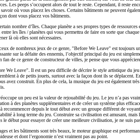
ces. Les peeps s’occupent alors de tout le reste. Cependant, il reste enc
de savoir où vous placez les choses. Certains bâtiments ne peuvent égalem
façon dont vous placez vos bâtiments.
rtain nombre d’îles. Chaque planète a ses propres types de ressources et 
tre les îles / planètes qui vous permettra de faire en sorte que chaque î
ner là où elles sont nécessaires.
 ceux de nombreux jeux de ce genre, "Before We Leave" est toujours un 
sante sur la défaite des ennemis, l’objectif principal du jeu est simple
un fan de ce genre de constructeur de villes, je pense que vous appréci
We Leave". Il est un peu difficile de décrire le style artistique du jeu 
emblent à de petits jouets, surtout avec la façon dont ils se déplacent.
vous avez construit. En plus de cela, la musique du jeu est également trè
is.
ccupe un peu est la valeur de rejouabilité du jeu. Le jeu n’a pas vraim
isation à des planètes supplémentaires et de créer un système plus effic
s qu’à recommencer depuis le tout début avec un groupe différent de voyan
uabilité à long terme du jeu. Construire sa civilisation est amusant, ma
e début pour essayer de créer une meilleure civilisation, je ne suis pas s
sages et les bâtiments sont très beaux, le moteur graphique est performa
st hideuse et dont l’ergonomie n’est vraiment pas au point.