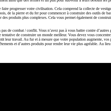
nt ainsi que des fermes et un puit pour subvenir à leurs besoins les pl
faire progresser votre civilisation. Cela comprend la collecte de vestiges
s, de la pierre et du fer pour commencer à construire des outils de ba
 des produits plus complexes. Cela vous permet également de construire
 pas de combat / conflit. Vous n’avez pas à vous battre contre d’autres
le tentative de construire un monde meilleur. Vous devez vous concentre
lentit leur travail. Au fur et à mesure que votre population augmente, 
s vêtements et d’autres produits pour rendre leur vie plus agréable. Au l