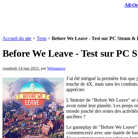
All-Or
Accueil du site
>
Tests
>
Before We Leave - Test sur PC Steam & 
Before We Leave - Test sur PC
vendredi 14 mai 2021
, par
Webmaster
J’ai été intrigué la première fois que
touche de 4X, mais sans les combats.
apprécier.
L’histoire de "Before We Leave" se dé
avoir ruiné leur planète. Les peeps on
monde jonché des restes des activités
ancêtres ?
Le gameplay de "Before We Leave" est
commencerez avec une mairie de base e