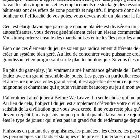
travail les plus importants et les emplacements de stockage des ressour
bâtiments ont des effets de zone positifs et négatifs, il importe donc 
bonheur et l’efficacité de vos potes, vous devez avoir un plan sur la 
Ceci est élargi davantage parce que chaque planète est divisée en un ce
autosuffisantes, vous devrez généralement créer un réseau commercial en
Vous transporterez ensuite des marchandises entre les îles pour les ame
Bien que ces éléments du jeu ne soient pas radicalement différents de
créer un système bien géré. Au lieu de concentrer votre puissance crois
grandissant et en progressant sur le plan technologique. Si vous êtes 
En plus du gameplay, j’ai vraiment aimé l’ambiance générale de "Before 
jouiez avec un grand ensemble de jouets. Les peeps en particulier ress
et à mesure que vos villes grandissent, il est agréable de voir ce que 
mignonne et charmante qui ajoute vraiment beaucoup au jeu à mon av
J’ai vraiment aimé jouer à Before We Leave. La seule chose qui me préo
Au lieu de cela, l’objectif du jeu est simplement d’étendre votre civil
satisfait de la civilisation que vous avez créée, il ne vous reste plu
devenu répétitif, mais je suis un peu prudent quant à la valeur de rejo
êtes le type de joueur qui n’est pas un grand fan du redémarrage depuis l
Finissons en parlant des graphismes, les planètes , les décors, les pay
les personnages sont laids et statiques et le pire est l’interface, qui e