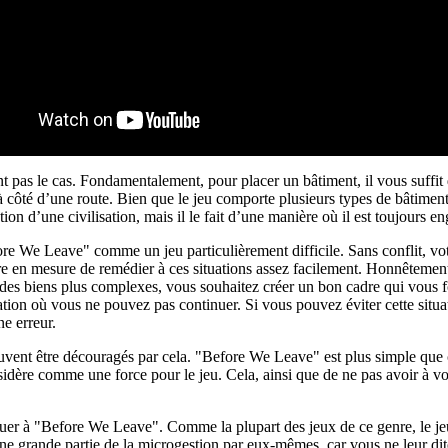
ent pas le cas. Fondamentalement, pour placer un bâtiment, il vous suffi
côté d’une route. Bien que le jeu comporte plusieurs types de bâtiments di
tion d’une civilisation, mais il le fait d’une manière où il est toujours e
fore We Leave" comme un jeu particulièrement difficile. Sans conflit, vot
re en mesure de remédier à ces situations assez facilement. Honnêtement,
 des biens plus complexes, vous souhaitez créer un bon cadre qui vous f
uation où vous ne pouvez pas continuer. Si vous pouvez éviter cette situ
ne erreur.
vent être découragés par cela. "Before We Leave" est plus simple que ce
sidère comme une force pour le jeu. Cela, ainsi que de ne pas avoir à vou
jouer à "Before We Leave". Comme la plupart des jeux de ce genre, le jeu
ne grande partie de la microgestion par eux-mêmes, car vous ne leur dite