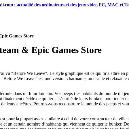
di.com : actualité des ordinateurs et des jeux video PC, MAC et Ta
Epic Games Store
 Steam & Epic Games Store
 j’ai vu "Before We Leave". Le style graphique est ce qui m’a attiré en p
 "Before We Leave" est une version charmante, amusante et relaxante du
roule dans un futur lointain. Vos peeps (les habitants du monde du jeu)
t finalement décidé de quitter la sécurité de leurs bunkers pour tenter de
 de leurs ancêtres. Pourrez-vous reconstruire le monde des peeps et vous
 pour la plupart assez similaire à celui de votre constructeur de vil
t un certain nombre d’habitants qui viennent de quitter le bunker. De l