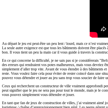
Au départ le jeu est peut-être un peu lent / lourd, mais ce n’est vraim
La seule autre exigence est que tous les bâtiments doivent être placés à 
bon. Il vous tient un peu la main car il vous guide à travers la construc
En ce qui concerne la difficulté, je ne sais pas si je considérerais "Be
des erreurs qui rendraient vos potes malheureux, mais vous devriez êt
simplement d’aller trop vite. Avant de vous étendre à des bâtiments et
reste. Vous voulez faire cela pour éviter de rester coincé dans une sit
pouvez vous détendre et jouer au jeu sans trop vous soucier de faire u
Ceux qui recherchent un constructeur de ville vraiment approfondi peu
peut signifier que le jeu ne sera pas pour tout le monde, mais je le con
vous pouvez simplement vous détendre et jouer.
En tant que fan de jeux de construction de villes, j’ai vraiment aimé 
logistique / chaîne d’approvisionnement bien géré. Les peeps gèrent u