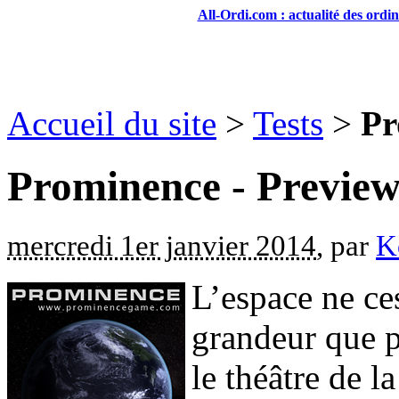
All-Ordi.com : actualité des ordi
Accueil du site
>
Tests
>
Pr
Prominence - Preview
mercredi 1er janvier 2014
, par
K
L’espace ne ces
grandeur que p
le théâtre de l