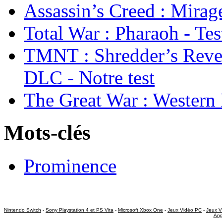
Assassin’s Creed : Mirage
Total War : Pharaoh - Tes
TMNT : Shredder’s Reve
DLC - Notre test
The Great War : Western 
Mots-clés
Prominence
Nintendo Switch
-
Sony Playstation 4 et PS Vita
-
Microsoft Xbox One
-
Jeux Vidéo PC
-
Jeux V
Ang